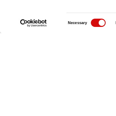
Consent
Necessary
Selection
تدامة
المزيد
نا
الأخبار والفعاليات
راتيجية
قصصنا
 الاستدامة
شركاؤنا
وظائف
تواصلوا معنا