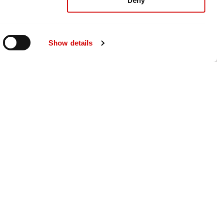
Deny
Show details
نبذة عن ال
حقائق سريعة
تاريخنا
قيمنا
سلامة الأغذي
الابتكار